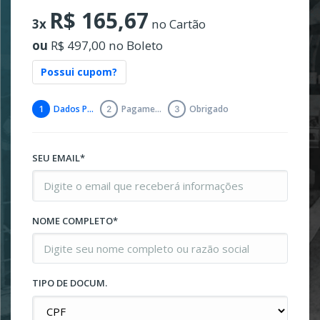
R$ 165,67
3x
no Cartão
ou
R$ 497,00 no Boleto
Possui cupom?
Dados Pessoais
Pagamento
Obrigado
1
2
3
SEU EMAIL*
NOME COMPLETO*
TIPO DE DOCUM.